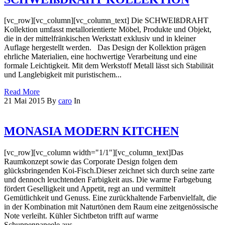
[vc_row][vc_column][vc_column_text] Die SCHWEIßDRAHT
Kollektion umfasst metallorientierte Möbel, Produkte und Objekt,
die in der mittelfränkischen Werkstatt exklusiv und in kleiner
Auflage hergestellt werden. Das Design der Kollektion prägen
ehrliche Materialien, eine hochwertige Verarbeitung und eine
formale Leichtigkeit. Mit dem Werkstoff Metall lässt sich Stabilität
und Langlebigkeit mit puristischem...
Read More
21
Mai
2015
By
caro
In
MONASIA MODERN KITCHEN
[vc_row][vc_column width="1/1"][vc_column_text]Das
Raumkonzept sowie das Corporate Design folgen dem
glücksbringenden Koi-Fisch.Dieser zeichnet sich durch seine zarte
und dennoch leuchtenden Farbigkeit aus. Die warme Farbgebung
fördert Geselligkeit und Appetit, regt an und vermittelt
Gemütlichkeit und Genuss. Eine zurückhaltende Farbenvielfalt, die
in der Kombination mit Naturtönen dem Raum eine zeitgenössische
Note verleiht. Kühler Sichtbeton trifft auf warme
Schuppenpaneele aus...