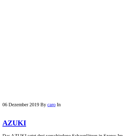
06
Dezember
2019
By
caro
In
AZUKI
Das AZUKI setzt drei verschiedene Schauplätzen in Szene: Im