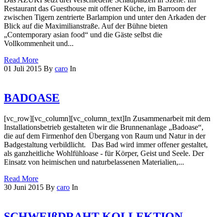
Restaurant das Guesthouse mit offener Küche, im Barroom der
zwischen Tigern zentrierte Barlampion und unter den Arkaden der
Blick auf die Maximilianstraße. Auf der Bühne bieten
„Contemporary asian food“ und die Gäste selbst die
Vollkommenheit und...
Read More
01
Juli
2015
By
caro
In
BADOASE
[vc_row][vc_column][vc_column_text]In Zusammenarbeit mit dem
Installationsbetrieb gestalteten wir die Brunnenanlage „Badoase“,
die auf dem Firmenhof den Übergang von Raum und Natur in der
Badgestaltung verbildlicht. Das Bad wird immer offener gestaltet,
als ganzheitliche Wohlfühloase - für Körper, Geist und Seele. Der
Einsatz von heimischen und naturbelassenen Materialien,...
Read More
30
Juni
2015
By
caro
In
SCHWEIßDRAHT KOLLEKTION